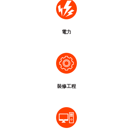
漏電跳制
辦公室LED光管更換
申請公眾電錶,臨時電錶
加裝照明,電源位. (計算可負載用電量)
簽發大廈年驗WR1/WR2證書
電力
定期保養商戶的照明及供電系统
本公司為香港註冊電業承辦
室內設計
店鋪還原清埸
寫字樓還原清埸
清拆僭建工程
申請飲食牌照顧問
裝修工程
電腦維修
電腦保養
電腦顧問
電腦保養
電腦服務由
INSIGHT電腦公司
提供