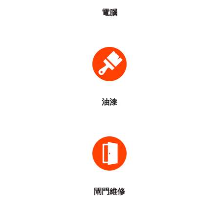
電腦
油漆工程
牆紙維修
乳膠漆、手掃漆、磁油漆工程
鏟底批灰
門框執灰
除甲醛味
地台油漆
油漆
驗水防漏
店鋪捲閘/水晶卷閘
門鎖系統
電鎖系统
自動玻璃門
辦公室玻璃門鉸
閘門維修
玻璃屋工程