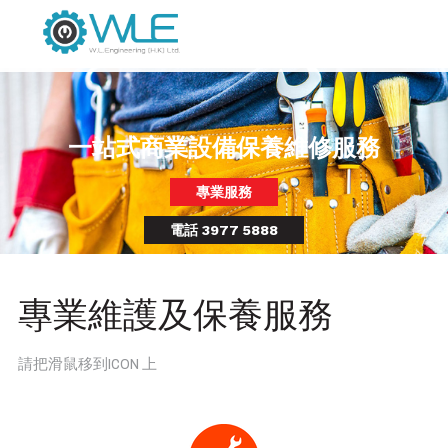
已購買勞工及第三者責任保險
免費上門報價
電話 3977 5888
專業維護及保養服務
請把滑鼠移到ICON 上
地板地毯/瓷磚/層壓板
木器油漆
門鉸/緩衝器