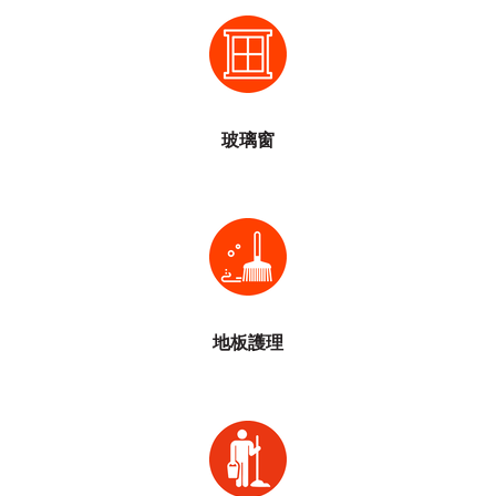
鋁窗檢查
窗鉸維修
玻璃刮痕修復
玻璃保護膜
玻璃窗
清洗地毯
雲石地板打磨
地毯消毒及滅蝨
膠地板起漬打蠟
地板護理
窗戶清潔
地板護理
地毯護理
開店清潔
高壓噴水清洗