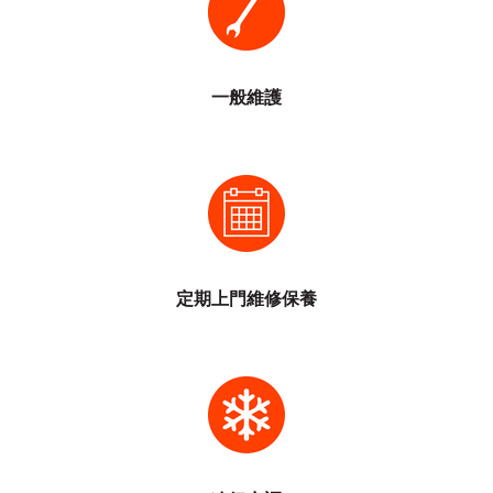
水喉維修/隔油池清洗/飲水機清洗
供電系統/燈/光管維修
防盜系統/電話系統/電腦維修
裝修後清潔及去甲醛味
一般維護
冷氣系統維護/消防系統維護
清洗冷氣/冷氣槽清洗
清洗飲水機
洗地毯及消毒
清潔照明系統
高壓噴水清洗
鍵盤滑鼠清潔消毒
定期上門維修保養
洗冷氣
冷氣入雪種
定期清洗冷氣/冷氣槽清洗
冷氣機緊急維修
冷氣去水清潔
高壓水槍防霉藥水清洗