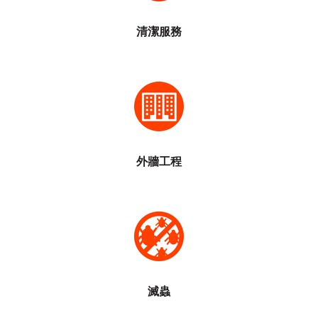
塗鴉清除
帳篷清潔
清潔服務
塗鴉去除
高壓噴水清洗
棚架工程
標誌修復
帳篷修復
天台防漏
綠化工程
外牆工程
定期上門滅蝨
消毒服務
天台防漏
滅白蟻
滅蟲