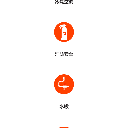
冷氣空調
緊急照明燈系統檢查
滅火筒及滅火氈檢查
消防系統週年檢查
煙霧偵測系統檢查
自動花灑灑水系統
消防嚨頭及喉轆系統
由註冊消防承辦商服務
消防安全
回流測試
水喉漏水維修
水壓測試
泵房噪音改善工程
供水系統維修
清洗水管、咸水及消防水缸
水泵設備維修
水喉
申請用戶水錶
單位加裝,更換冷熱來去水
食肆維修,更換水泵及控掣箱
電力系統維修
供水電器設備維修
更換光管及燈泡