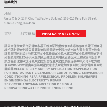
聯絡我們
地址
Units C & D, 15/F, Chiu Tat Factory Building, 108-110 King Fuk Street,
San Po Kong, Kowloon
電話 :3977 5888
WHATSAPP 9475 4717
辦公室保養#天台防漏#木器工程#泵設備維修#水喉維修#水電工程#外
場招牌射燈#申請公眾電錶#臨時電錶#申請水錶#加大電力負荷#飲食
牌照顧問#地板#地氈工程#冷氣維修#冷氣水電工程#冷氣槽清洗#更換
光管及燈泡LED#供水設備#店鋪還原清埸#油漆泥水工程#室內設計#
泵房噪音改善#洗冷氣#消防安全檢查#消防系統保養#睇火佬#電力維
修#WR1/WR2證書#棚架#隔油池清洗#電力維修#辦公室水電維修#餐
廳維修#ELECTRICITY SUPPLY APPLICATION #APPLICATION
FOR RESTAURANT LICENCE#AIR CONDITIONING SERVICE#AIR
CONDITIONING REPAIR#ELECRICAL PROBLEM SOLVE#FIRE
ENGINEERING#ELECTRICITY REPAIR
SERVICE#HANDYMAN#INTERIOR DESIGN &
RENOVATION#WATER PROOF ENGINEERING