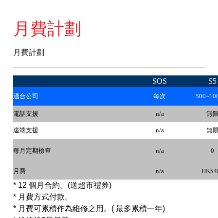
月費計劃
月費計劃
SOS
S5
適合公司
每次
500~1
電話支援
n/a
無
遠端支援
n/a
無
每月定期檢查
n/a
0
月費
n/a
HK$4
* 12 個月合約。(送超市禮券)
* 月費方式付款。
* 月費可累積作為維修之用。( 最多累積一年)