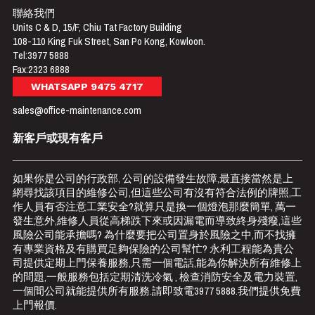
聯絡我們
Units C & D, 15/F, Chiu Tat Factory Building
108-110 King Fuk Street, San Po Kong, Kowloon.
Tel:
3977 5888
Fax:2323 6888
WHATSAPP 9475 4717
sales@office-maintenance.com
新客戶或現有客戶
如果你是公司的行政部, 公司的設備發生故障,最直接當然是上
網尋找該項目的維修公司,但這些公司有沒有符合法例的牌照,工
作人員有否注意工業安全?就算只是換一個燈泡那麼簡單, 萬一
發生意外,維修人員從高梯跌下來或因漏電而導致終身殘癈,這些
風險公司能承擔嗎? 為什麼要把公司置身於風險之中,而不找擁
有專業資格及有購買足夠保險的公司幫忙? 永利工程能為貴公
司提供定期上門保養服務,只需一個電話,能為你解決所有維修上
的問題,一般服務包括定期清洗冷氣 , 檢查消防安全及電力裝置,
一個間公司就能提供所有服務.請即致電
3977 5888
.我們提供免費
上門報價.